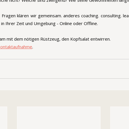
che nicht? Welche sind zwingend? Wie seine Gewohnheiten langfr
 Fragen klären wir gemeinsam. anderes coaching. consulting. lead
, in Ihrer Zeit und Umgebung - Online oder Offline.  
am mit dem nötigen Rüstzeug, den Kopfsalat entwirren.
ontaktaufnahme
.