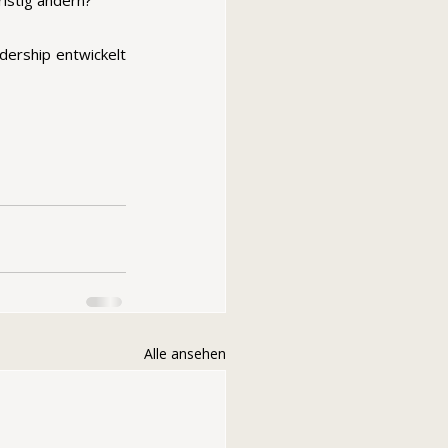
istig ändern? 
ership entwickelt 
Alle ansehen