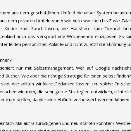
Themen aus dem geschäftlichen Umfeld die unser System belaste
aus dem privaten Umfeld von A wie Auto waschen bis Z wie Zala
e Kinder zum Sport fahren, die Haustiere zum Tierarzt brin
tenkind noch das versprochene Wochenende einzulösen. Es ka
nter leiden persönlichen Abläufe und nicht zuletzt die Stimmung u
nnen? 
ktioniert nur mit Selbstmanagement. Wer auf Google nachsieht,
d Bücher. Wie aber die richtige Strategie für einen selbst finden?
 sind, wie sollten wir klare Gedanken fassen, um solche Entschei
enschen wie mich, die sehr gerne Strategien entwickeln, nicht si
entrum stellen, damit seine Abläufe verbessert werden können u
einfach Mal auf 0 zurückgehen und neu starten könnten? Welch