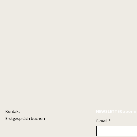
wissen, aber niemand es
Ritu
sagt?
Was 
Kontakt
NEWSLETTER abonn
Erstgespräch buchen
E-mail
*