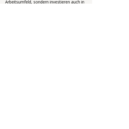
Arbeitsumfeld, sondern investieren auch in 
die langfristige Gesundheit und Motivation 
ihrer Mitarbeitenden.
Welche dieser Ansätze könnte Ihr 
Unternehmen direkt umsetzen? 
Gerne unterstützen wir Sie bei der 
Implementierung nachhaltiger 
Lösungen.
Mehr über anderes denken
Führung/Management
NEW